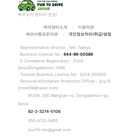
후쿠오카 렌터카 전문!
예약센터소개
이용약관
|
해외여행표준약관
개인정보처리(취급)방침
|
·
Representative Director
: Min Taekyu
· Business License No :
644-86-00589
· E-Commerce Registration :
2024-
SeoulDongdaemun-1488
· Tourism Business License No :
2024-000005
· Personal Information Protection Officer : 정상옥
(crew09@naver.com)
#1209, 200 Wangsan-ro, Dongdaemun-gu,
Seoul
82-2-3274-0108
050-4132-9485
tourfit.min@gmail.com